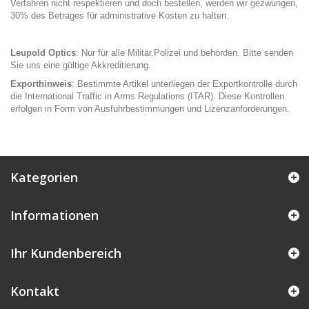
Verfahren nicht respektieren und doch bestellen, werden wir gezwungen,
30% des Betrages für administrative Kosten zu halten.
Leupold Optics
: Nur für alle Militär.Polizei und behörden. Bitte senden
Sie uns eine gültige Akkreditierung.
Exporthinweis
: Bestimmte Artikel unterliegen der Exportkontrolle durch
die International Traffic in Arms Regulations (ITAR). Diese Kontrollen
erfolgen in Form von Ausfuhrbestimmungen und Lizenzanforderungen.
Kategorien
Informationen
Ihr Kundenbereich
Kontakt