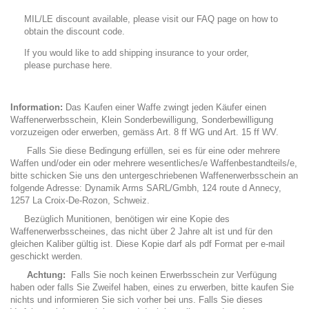
MIL/LE discount available, please visit our FAQ page on how to
obtain the discount code.
If you would like to add shipping insurance to your order,
please purchase here.
Information:
Das Kaufen einer Waffe zwingt jeden Käufer einen
Waffenerwerbsschein, Klein Sonderbewilligung, Sonderbewilligung
vorzuzeigen oder erwerben, gemäss Art. 8 ff WG und Art. 15 ff WV.
Falls Sie diese Bedingung erfüllen, sei es für eine oder mehrere
Waffen und/oder ein oder mehrere wesentliches/e Waffenbestandteils/e,
bitte schicken Sie uns den untergeschriebenen Waffenerwerbsschein an
folgende Adresse: Dynamik Arms SARL/Gmbh, 124 route d Annecy,
1257 La Croix-De-Rozon, Schweiz.
Bezüglich Munitionen, benötigen wir eine Kopie des
Waffenerwerbsscheines, das nicht über 2 Jahre alt ist und für den
gleichen Kaliber gültig ist. Diese Kopie darf als pdf Format per e-mail
geschickt werden.
Achtung:
Falls Sie noch keinen Erwerbsschein zur Verfügung
haben oder falls Sie Zweifel haben, eines zu erwerben, bitte kaufen Sie
nichts und informieren Sie sich vorher bei uns. Falls Sie dieses