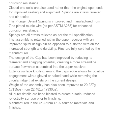
corrosion resistance.
Closed end coils are also used rather than the original open ends
for improved seating and alignment. Springs are stress relieved
and air cooled.
The Plunger Detent Spring is improved and manufactured from
Zinc plated music wire (as per ASTM A288) for enhanced
corrosion resistance.
Springs are all stress relieved as per the mil specification.
The assembly is retained within the upper receiver with an
improved spiral design pin as opposed to a slotted version for
increased strength and durability. Pins are fully certified by the
manufacturer.
The design of the Cap has been improved by reducing its
diameter and snagging potential, creating a more streamline
surface flow when assembled into the upper receiver.
Exterior surface knurling around the caps edge allows for positive
engagement with a gloved or naked hand while removing the
circular ridge that exists on the current design.
Weight of the assembly has also been improved to 20.227g
(.7135oz) from 22.481g (.7930oz).
All outer details are bead blasted to create a satin, reduced
reflectivity surface prior to finishing.
Manufactured in the USA from USA sourced materials and
finishes.