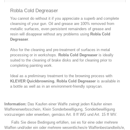
Robla Cold Degreaser
You cannot do without it if you appreciate a superb and complete
cleansing of your gun. Oil and grease are 100% removed from
metallic surfaces, even persistent remainders of grease and
resin will disappear without any problems using
Robla Cold
Degreaser
.
Also for the cleaning and pre-treatment of surfaces in metal
processing or in workshops.
Robla Cold Degreaser
is ideally
suited to the cleaning of brake disks and for cleaning prior to
completing painting work.
Ideal as a preliminary treatment to the browning process with
KLEVER Quickbrowning. Robla Cold Degreaser
is available in
a bottle as well as in an environment-friendly spraycan.
Information:
Das Kaufen einer Waffe zwingt jeden Käufer einen
Waffenerwerbsschein, Klein Sonderbewilligung, Sonderbewilligung
vorzuzeigen oder erwerben, gemäss Art. 8 ff WG und Art. 15 ff WV.
Falls Sie diese Bedingung erfüllen, sei es für eine oder mehrere
Waffen und/oder ein oder mehrere wesentliches/e Waffenbestandteils/e,