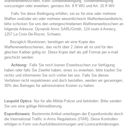
Waffenerwerbsschein, Klein Sonderbewilligung, Sonderbewilligung
vorzuzeigen oder erwerben, gemäss Art. 8 ff WG und Art. 15 ff WV.
Falls Sie diese Bedingung erfüllen, sei es für eine oder mehrere
Waffen und/oder ein oder mehrere wesentliches/e Waffenbestandteils/e,
bitte schicken Sie uns den untergeschriebenen Waffenerwerbsschein an
folgende Adresse: Dynamik Arms SARL/Gmbh, 124 route d Annecy,
1257 La Croix-De-Rozon, Schweiz.
Bezüglich Munitionen, benötigen wir eine Kopie des
Waffenerwerbsscheines, das nicht über 2 Jahre alt ist und für den
gleichen Kaliber gültig ist. Diese Kopie darf als pdf Format per e-mail
geschickt werden.
Achtung:
Falls Sie noch keinen Erwerbsschein zur Verfügung
haben oder falls Sie Zweifel haben, eines zu erwerben, bitte kaufen Sie
nichts und informieren Sie sich vorher bei uns. Falls Sie dieses
Verfahren nicht respektieren und doch bestellen, werden wir gezwungen,
30% des Betrages für administrative Kosten zu halten.
Leupold Optics
: Nur für alle Militär.Polizei und behörden. Bitte senden
Sie uns eine gültige Akkreditierung.
Exporthinweis
: Bestimmte Artikel unterliegen der Exportkontrolle durch
die International Traffic in Arms Regulations (ITAR). Diese Kontrollen
erfolgen in Form von Ausfuhrbestimmungen und Lizenzanforderungen.