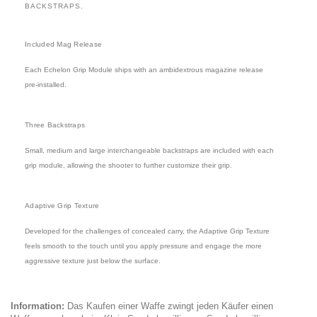
BACKSTRAPS.
Included Mag Release
Each Echelon Grip Module ships with an ambidextrous magazine release
pre-installed.
Three Backstraps
Small, medium and large interchangeable backstraps are included with each
grip module, allowing the shooter to further customize their grip.
Adaptive Grip Texture
Developed for the challenges of concealed carry, the Adaptive Grip Texture
feels smooth to the touch until you apply pressure and engage the more
aggressive texture just below the surface.
Information:
Das Kaufen einer Waffe zwingt jeden Käufer einen