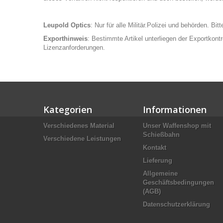
Leupold Optics
: Nur für alle Militär.Polizei und behörden. Bi
Exporthinweis
: Bestimmte Artikel unterliegen der Exportkont
Lizenzanforderungen.
Kategorien
Informationen
Verschiedenes Material
Unser Waffenshop mit
Schießbahn
Verschiedene Leistungen
Kontakt
Lieferung
Allgemeine
Geschäftsbedingungen
(AGB)
Datenschutzerklärung