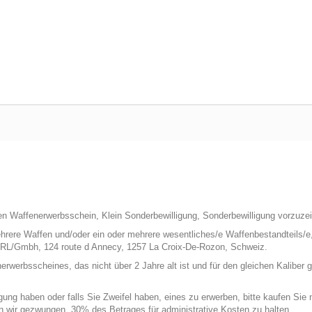
n Waffenerwerbsschein, Klein Sonderbewilligung, Sonderbewilligung vorzuzei
hrere Waffen und/oder ein oder mehrere wesentliches/e Waffenbestandteils/e,
RL/Gmbh, 124 route d Annecy, 1257 La Croix-De-Rozon, Schweiz.
rbsscheines, das nicht über 2 Jahre alt ist und für den gleichen Kaliber gül
ng haben oder falls Sie Zweifel haben, eines zu erwerben, bitte kaufen Sie ni
en wir gezwungen, 30% des Betrages für administrative Kosten zu halten.