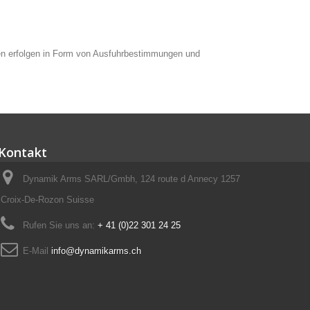
ollen erfolgen in Form von Ausfuhrbestimmungen und
Kontakt
Dynamik Arms SARL/Gmbh, 124 route d Annecy 1257
Croix-De-Rozon Suisse
Rufen Sie uns an:
+ 41 (0)22 301 24 25
E-Mail
info@dynamikarms.ch