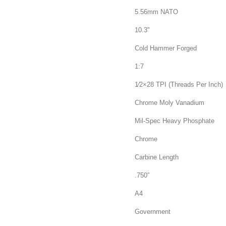
Caliber
5.56mm NATO
Barrel Length
10.3"
Manuf. Process
Cold Hammer Forged
Twist Rate
1:7
Muzzle Thread
1⁄2×28 TPI (Threads Per Inch)
Material
Chrome Moly Vanadium
Outside Finish
Mil-Spec Heavy Phosphate
Inside Finish
Chrome
Gas System
Carbine Length
Diameter At Gas Port
.750″
Barrel Extension
A4
Profile
Government