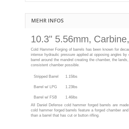
MEHR INFOS
10.3" 5.56mm, Carbine
Cold Hammer Forging of barrels has been known for decade
intense hydraulic pressure applied at opposing angles by
barrel around the mandrel creating the chamber, the lands
consistent chamber possible.
Stripped Barrel
1.15lbs
Barrel w/ LPG
1.23lbs
Barrel w/ FSB
1.46lbs
All Daniel Defense cold hammer forged barrels are made fro
cold hammer forged barrels feature a forged chamber and h
than a barrel that has cut or button rifling.