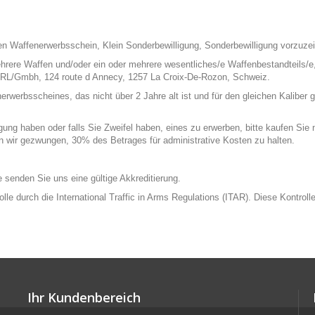
n Waffenerwerbsschein, Klein Sonderbewilligung, Sonderbewilligung vorzuzei
hrere Waffen und/oder ein oder mehrere wesentliches/e Waffenbestandteils/e,
RL/Gmbh, 124 route d Annecy, 1257 La Croix-De-Rozon, Schweiz.
rbsscheines, das nicht über 2 Jahre alt ist und für den gleichen Kaliber gül
ng haben oder falls Sie Zweifel haben, eines zu erwerben, bitte kaufen Sie ni
en wir gezwungen, 30% des Betrages für administrative Kosten zu halten.
tte senden Sie uns eine gültige Akkreditierung.
rolle durch die International Traffic in Arms Regulations (ITAR). Diese Kontr
Ihr Kundenbereich