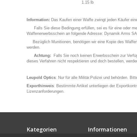
Weight
1.15 lb
Information:
Das Kaufen einer Waffe zwingt jeden Käufer eine
Falls Sie diese Bedingung erfüllen, sei es für eine oder me
Waffenerwerbsschein an folgende Adresse: Dynamik Arms SA
Bezüglich Munitionen, benötigen wir eine Kopie des Waffenerwe
werden.
Achtung:
Falls Sie noch keinen Erwerbsschein zur Verfügu
dieses Verfahren nicht respektieren und doch bestellen, werd
Leupold Optics
: Nur für alle Militär.Polizei und behörden. Bi
Exporthinweis
: Bestimmte Artikel unterliegen der Exportkont
Lizenzanforderungen.
Kategorien
Informationen