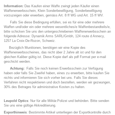
Information:
Das Kaufen einer Waffe zwingt jeden Käufer einen
Waffenerwerbsschein, Klein Sonderbewilligung, Sonderbewilligung
vorzuzeigen oder erwerben, gemäss Art. 8 ff WG und Art. 15 ff WV.
Falls Sie diese Bedingung erfüllen, sei es für eine oder mehrere
Waffen und/oder ein oder mehrere wesentliches/e Waffenbestandteils/e,
bitte schicken Sie uns den untergeschriebenen Waffenerwerbsschein an
folgende Adresse: Dynamik Arms SARL/Gmbh, 124 route d Annecy,
1257 La Croix-De-Rozon, Schweiz.
Bezüglich Munitionen, benötigen wir eine Kopie des
Waffenerwerbsscheines, das nicht über 2 Jahre alt ist und für den
gleichen Kaliber gültig ist. Diese Kopie darf als pdf Format per e-mail
geschickt werden.
Achtung:
Falls Sie noch keinen Erwerbsschein zur Verfügung
haben oder falls Sie Zweifel haben, eines zu erwerben, bitte kaufen Sie
nichts und informieren Sie sich vorher bei uns. Falls Sie dieses
Verfahren nicht respektieren und doch bestellen, werden wir gezwungen,
30% des Betrages für administrative Kosten zu halten.
Leupold Optics
: Nur für alle Militär.Polizei und behörden. Bitte senden
Sie uns eine gültige Akkreditierung.
Exporthinweis
: Bestimmte Artikel unterliegen der Exportkontrolle durch