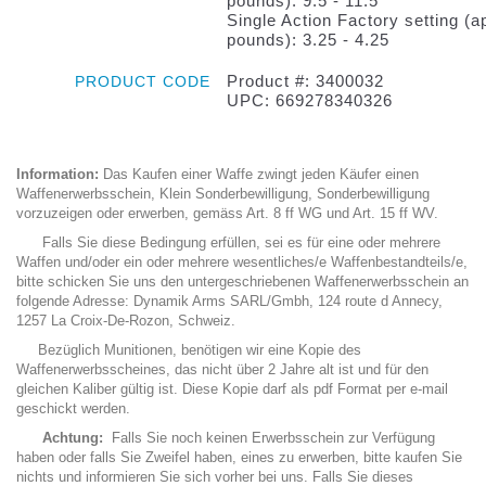
pounds): 9.5 - 11.5
Single Action Factory setting (a
pounds): 3.25 - 4.25
Product #: 3400032
PRODUCT CODE
UPC: 669278340326
Information:
Das Kaufen einer Waffe zwingt jeden Käufer einen
Waffenerwerbsschein, Klein Sonderbewilligung, Sonderbewilligung
vorzuzeigen oder erwerben, gemäss Art. 8 ff WG und Art. 15 ff WV.
Falls Sie diese Bedingung erfüllen, sei es für eine oder mehrere
Waffen und/oder ein oder mehrere wesentliches/e Waffenbestandteils/e,
bitte schicken Sie uns den untergeschriebenen Waffenerwerbsschein an
folgende Adresse: Dynamik Arms SARL/Gmbh, 124 route d Annecy,
1257 La Croix-De-Rozon, Schweiz.
Bezüglich Munitionen, benötigen wir eine Kopie des
Waffenerwerbsscheines, das nicht über 2 Jahre alt ist und für den
gleichen Kaliber gültig ist. Diese Kopie darf als pdf Format per e-mail
geschickt werden.
Achtung:
Falls Sie noch keinen Erwerbsschein zur Verfügung
haben oder falls Sie Zweifel haben, eines zu erwerben, bitte kaufen Sie
nichts und informieren Sie sich vorher bei uns. Falls Sie dieses