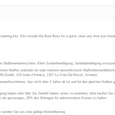
cleaning kits. Kits include the Bore Boss for a quick clean any time you shoo
n Waffenerwerbsschein, Klein Sonderbewilligung, Sonderbewilligung vorzuzei
hrere Waffen und/oder ein oder mehrere wesentliches/e Waffenbestandteils/e,
RL/Gmbh, 124 route d Annecy, 1257 La Croix-De-Rozon, Schweiz.
rbsscheines, das nicht über 2 Jahre alt ist und für den gleichen Kaliber gül
ng haben oder falls Sie Zweifel haben, eines zu erwerben, bitte kaufen Sie ni
en wir gezwungen, 30% des Betrages für administrative Kosten zu halten.
tte senden Sie uns eine gültige Akkreditierung.