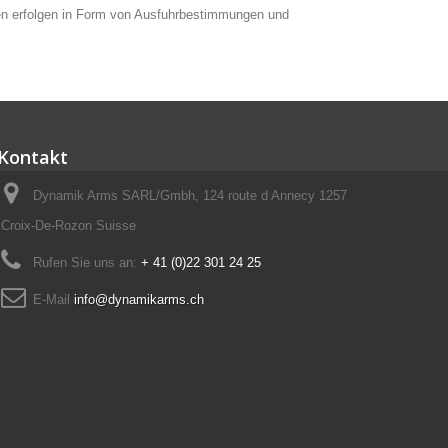
ollen erfolgen in Form von Ausfuhrbestimmungen und
Kontakt
Dynamik Arms SARL/Gmbh, 124 route d Annecy 1257
Croix-De-Rozon Suisse
Rufen Sie uns an:
+ 41 (0)22 301 24 25
E-Mail
info@dynamikarms.ch