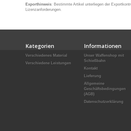
Exporthinweis
: Bestimmte Artikel unterliegen der Exportkont
Lizenzanforderungen.
Kategorien
Informationen
Verschiedenes Material
Unser Waffenshop mit
Schießbahn
Verschiedene Leistungen
Kontakt
Lieferung
Allgemeine
Geschäftsbedingungen
(AGB)
Datenschutzerklärung