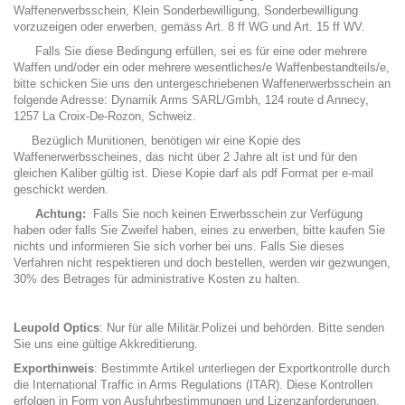
Waffenerwerbsschein, Klein Sonderbewilligung, Sonderbewilligung
vorzuzeigen oder erwerben, gemäss Art. 8 ff WG und Art. 15 ff WV.
Falls Sie diese Bedingung erfüllen, sei es für eine oder mehrere
Waffen und/oder ein oder mehrere wesentliches/e Waffenbestandteils/e,
bitte schicken Sie uns den untergeschriebenen Waffenerwerbsschein an
folgende Adresse: Dynamik Arms SARL/Gmbh, 124 route d Annecy,
1257 La Croix-De-Rozon, Schweiz.
Bezüglich Munitionen, benötigen wir eine Kopie des
Waffenerwerbsscheines, das nicht über 2 Jahre alt ist und für den
gleichen Kaliber gültig ist. Diese Kopie darf als pdf Format per e-mail
geschickt werden.
Achtung:
Falls Sie noch keinen Erwerbsschein zur Verfügung
haben oder falls Sie Zweifel haben, eines zu erwerben, bitte kaufen Sie
nichts und informieren Sie sich vorher bei uns. Falls Sie dieses
Verfahren nicht respektieren und doch bestellen, werden wir gezwungen,
30% des Betrages für administrative Kosten zu halten.
Leupold Optics
: Nur für alle Militär.Polizei und behörden. Bitte senden
Sie uns eine gültige Akkreditierung.
Exporthinweis
: Bestimmte Artikel unterliegen der Exportkontrolle durch
die International Traffic in Arms Regulations (ITAR). Diese Kontrollen
erfolgen in Form von Ausfuhrbestimmungen und Lizenzanforderungen.