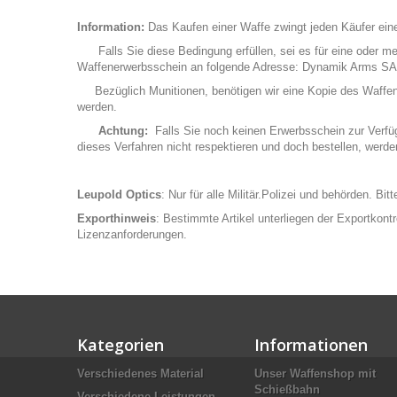
Information:
Das Kaufen einer Waffe zwingt jeden Käufer eine
Falls Sie diese Bedingung erfüllen, sei es für eine oder me
Waffenerwerbsschein an folgende Adresse: Dynamik Arms SA
Bezüglich Munitionen, benötigen wir eine Kopie des Waffenerwe
werden.
Achtung:
Falls Sie noch keinen Erwerbsschein zur Verfügu
dieses Verfahren nicht respektieren und doch bestellen, werd
Leupold Optics
: Nur für alle Militär.Polizei und behörden. Bi
Exporthinweis
: Bestimmte Artikel unterliegen der Exportkont
Lizenzanforderungen.
Kategorien
Informationen
Verschiedenes Material
Unser Waffenshop mit
Schießbahn
Verschiedene Leistungen