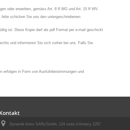
gen oder erwerben, gemäss Art. 8 ff WG und Art. 15 ff WV.
 bitte schicken Sie uns den untergeschriebenen
tig ist. Diese Kopie darf als pdf Format per e-mail geschickt
chts und informieren Sie sich vorher bei uns. Falls Sie
ollen erfolgen in Form von Ausfuhrbestimmungen und
Kontakt
Dynamik Arms SARL/Gmbh, 124 route d Annecy 1257