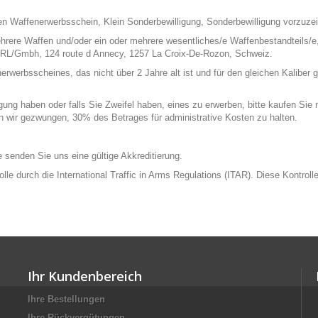
n Waffenerwerbsschein, Klein Sonderbewilligung, Sonderbewilligung vorzuzei
hrere Waffen und/oder ein oder mehrere wesentliches/e Waffenbestandteils/e,
RL/Gmbh, 124 route d Annecy, 1257 La Croix-De-Rozon, Schweiz.
rbsscheines, das nicht über 2 Jahre alt ist und für den gleichen Kaliber gül
ng haben oder falls Sie Zweifel haben, eines zu erwerben, bitte kaufen Sie ni
en wir gezwungen, 30% des Betrages für administrative Kosten zu halten.
tte senden Sie uns eine gültige Akkreditierung.
rolle durch die International Traffic in Arms Regulations (ITAR). Diese Kontr
Ihr Kundenbereich
Ihre Bestellungen
Ihre Rückvergütungen