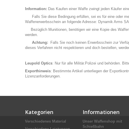
Information:
Das Kaufen einer Waffe zwingt jeden Käufer eine
Falls Sie diese Bedingung erfüllen, sei es für eine oder me
Waffenerwerbsschein an folgende Adresse: Dynamik Arms SA
Bezüglich Munitionen, benötigen wir eine Kopie des Waffenerwe
werden.
Achtung:
Falls Sie noch keinen Erwerbsschein zur Verfügu
dieses Verfahren nicht respektieren und doch bestellen, werd
Leupold Optics
: Nur für alle Militär.Polizei und behörden. Bi
Exporthinweis
: Bestimmte Artikel unterliegen der Exportkont
Lizenzanforderungen.
Kategorien
Informationen
Verschiedenes Material
Unser Waffenshop mit
Schießbahn
Verschiedene Leistungen