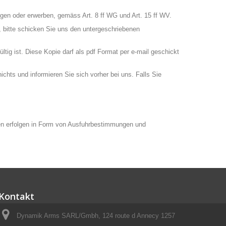
gen oder erwerben, gemäss Art. 8 ff WG und Art. 15 ff WV.
 bitte schicken Sie uns den untergeschriebenen
tig ist. Diese Kopie darf als pdf Format per e-mail geschickt
chts und informieren Sie sich vorher bei uns. Falls Sie
ollen erfolgen in Form von Ausfuhrbestimmungen und
Kontakt
Dynamik Arms SARL/Gmbh, 124 route d Annecy 1257