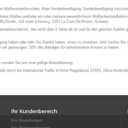
n Waffenerwerbsschein, Klein Sonderbewilligung, Sonderbewilligung vorzuzei
hrere Waffen und/oder ein oder mehrere wesentliches/e Waffenbestandteils/e,
RL/Gmbh, 124 route d Annecy, 1257 La Croix-De-Rozon, Schweiz.
rbsscheines, das nicht über 2 Jahre alt ist und für den gleichen Kaliber gül
ng haben oder falls Sie Zweifel haben, eines zu erwerben, bitte kaufen Sie ni
en wir gezwungen, 30% des Betrages für administrative Kosten zu halten.
tte senden Sie uns eine gültige Akkreditierung.
rolle durch die International Traffic in Arms Regulations (ITAR). Diese Kontr
Ihr Kundenbereich
Ihre Bestellungen
Ihre Rückvergütungen