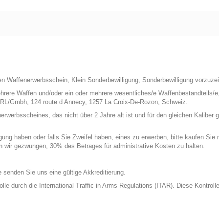
n Waffenerwerbsschein, Klein Sonderbewilligung, Sonderbewilligung vorzuzei
hrere Waffen und/oder ein oder mehrere wesentliches/e Waffenbestandteils/e,
RL/Gmbh, 124 route d Annecy, 1257 La Croix-De-Rozon, Schweiz.
rbsscheines, das nicht über 2 Jahre alt ist und für den gleichen Kaliber gül
ng haben oder falls Sie Zweifel haben, eines zu erwerben, bitte kaufen Sie ni
en wir gezwungen, 30% des Betrages für administrative Kosten zu halten.
tte senden Sie uns eine gültige Akkreditierung.
rolle durch die International Traffic in Arms Regulations (ITAR). Diese Kontr