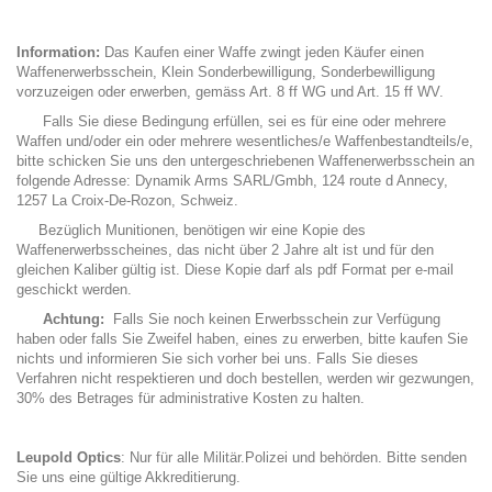
Information:
Das Kaufen einer Waffe zwingt jeden Käufer einen
Waffenerwerbsschein, Klein Sonderbewilligung, Sonderbewilligung
vorzuzeigen oder erwerben, gemäss Art. 8 ff WG und Art. 15 ff WV.
Falls Sie diese Bedingung erfüllen, sei es für eine oder mehrere
Waffen und/oder ein oder mehrere wesentliches/e Waffenbestandteils/e,
bitte schicken Sie uns den untergeschriebenen Waffenerwerbsschein an
folgende Adresse: Dynamik Arms SARL/Gmbh, 124 route d Annecy,
1257 La Croix-De-Rozon, Schweiz.
Bezüglich Munitionen, benötigen wir eine Kopie des
Waffenerwerbsscheines, das nicht über 2 Jahre alt ist und für den
gleichen Kaliber gültig ist. Diese Kopie darf als pdf Format per e-mail
geschickt werden.
Achtung:
Falls Sie noch keinen Erwerbsschein zur Verfügung
haben oder falls Sie Zweifel haben, eines zu erwerben, bitte kaufen Sie
nichts und informieren Sie sich vorher bei uns. Falls Sie dieses
Verfahren nicht respektieren und doch bestellen, werden wir gezwungen,
30% des Betrages für administrative Kosten zu halten.
Leupold Optics
: Nur für alle Militär.Polizei und behörden. Bitte senden
Sie uns eine gültige Akkreditierung.