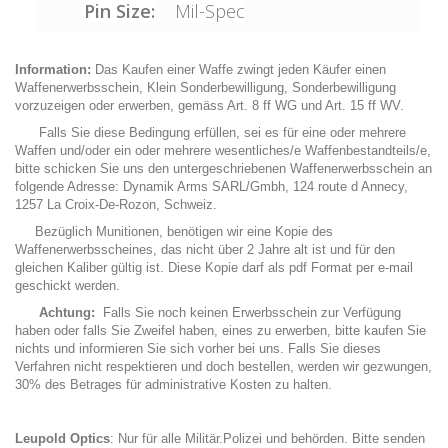
Pin Size:
Mil-Spec
Information:
Das Kaufen einer Waffe zwingt jeden Käufer einen
Waffenerwerbsschein, Klein Sonderbewilligung, Sonderbewilligung
vorzuzeigen oder erwerben, gemäss Art. 8 ff WG und Art. 15 ff WV.
Falls Sie diese Bedingung erfüllen, sei es für eine oder mehrere
Waffen und/oder ein oder mehrere wesentliches/e Waffenbestandteils/e,
bitte schicken Sie uns den untergeschriebenen Waffenerwerbsschein an
folgende Adresse: Dynamik Arms SARL/Gmbh, 124 route d Annecy,
1257 La Croix-De-Rozon, Schweiz.
Bezüglich Munitionen, benötigen wir eine Kopie des
Waffenerwerbsscheines, das nicht über 2 Jahre alt ist und für den
gleichen Kaliber gültig ist. Diese Kopie darf als pdf Format per e-mail
geschickt werden.
Achtung:
Falls Sie noch keinen Erwerbsschein zur Verfügung
haben oder falls Sie Zweifel haben, eines zu erwerben, bitte kaufen Sie
nichts und informieren Sie sich vorher bei uns. Falls Sie dieses
Verfahren nicht respektieren und doch bestellen, werden wir gezwungen,
30% des Betrages für administrative Kosten zu halten.
Leupold Optics
: Nur für alle Militär.Polizei und behörden. Bitte senden