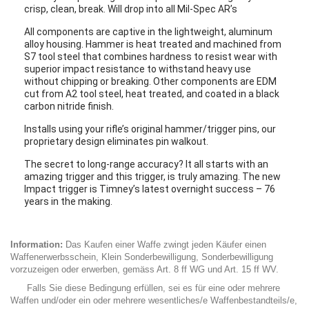
crisp, clean, break. Will drop into all Mil-Spec AR’s
All components are captive in the lightweight, aluminum
alloy housing. Hammer is heat treated and machined from
S7 tool steel that combines hardness to resist wear with
superior impact resistance to withstand heavy use
without chipping or breaking. Other components are EDM
cut from A2 tool steel, heat treated, and coated in a black
carbon nitride finish.
Installs using your rifle’s original hammer/trigger pins, our
proprietary design eliminates pin walkout.
The secret to long-range accuracy? It all starts with an
amazing trigger and this trigger, is truly amazing. The new
Impact trigger is Timney’s latest overnight success – 76
years in the making.
Information:
Das Kaufen einer Waffe zwingt jeden Käufer einen
Waffenerwerbsschein, Klein Sonderbewilligung, Sonderbewilligung
vorzuzeigen oder erwerben, gemäss Art. 8 ff WG und Art. 15 ff WV.
Falls Sie diese Bedingung erfüllen, sei es für eine oder mehrere
Waffen und/oder ein oder mehrere wesentliches/e Waffenbestandteils/e,