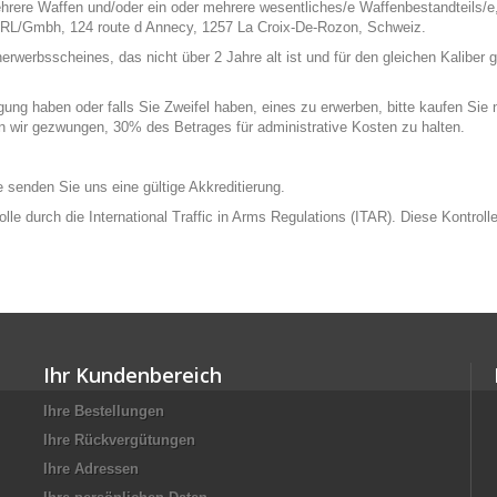
hrere Waffen und/oder ein oder mehrere wesentliches/e Waffenbestandteils/e,
RL/Gmbh, 124 route d Annecy, 1257 La Croix-De-Rozon, Schweiz.
rbsscheines, das nicht über 2 Jahre alt ist und für den gleichen Kaliber gül
ng haben oder falls Sie Zweifel haben, eines zu erwerben, bitte kaufen Sie ni
en wir gezwungen, 30% des Betrages für administrative Kosten zu halten.
tte senden Sie uns eine gültige Akkreditierung.
rolle durch die International Traffic in Arms Regulations (ITAR). Diese Kontr
Ihr Kundenbereich
Ihre Bestellungen
Ihre Rückvergütungen
Ihre Adressen