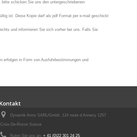
 bitte schicken Sie uns den untergeschriebenen
tig ist. Diese Kopie darf als pdf Format per e-mail geschickt
chts und informieren Sie sich vorher bei uns. Falls Sie
ollen erfolgen in Form von Ausfuhrbestimmungen und
Kontakt
Dynamik Arms SARL/Gmbh, 124 route d Annecy 1257
Croix-De-Rozon Suisse
Rufen Sie uns an:
+ 41 (0)22 301 24 25