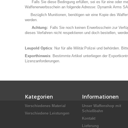
Falls Sie diese Bedingung erfüllen, sei es für eine oder me
Waffenerwerbsschein an folgende Adresse: Dynamik Arms SA
Bezüglich Munitionen, benötigen wir eine Kopie des Waffenerwe
werden.
Achtung:
Falls Sie noch keinen Erwerbsschein zur Verfügu
dieses Verfahren nicht respektieren und doch bestellen, werd
Leupold Optics
: Nur für alle Militär.Polizei und behörden. Bi
Exporthinweis
: Bestimmte Artikel unterliegen der Exportkont
Lizenzanforderungen.
Kategorien
Informationen
Verschiedenes Material
Unser Waffenshop mit
Schießbahn
Verschiedene Leistungen
Kontakt
Lieferung