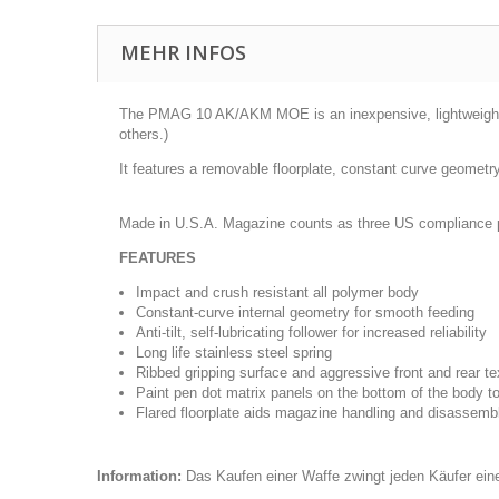
MEHR INFOS
The PMAG 10 AK/AKM MOE is an inexpensive, lightweight, 
others.)
It features a removable floorplate, constant curve geometry
Made in U.S.A. Magazine counts as three US compliance pa
FEATURES
Impact and crush resistant all polymer body
Constant-curve internal geometry for smooth feeding
Anti-tilt, self-lubricating follower for increased reliability
Long life stainless steel spring
Ribbed gripping surface and aggressive front and rear te
Paint pen dot matrix panels on the bottom of the body to 
Flared floorplate aids magazine handling and disassemb
Information:
Das Kaufen einer Waffe zwingt jeden Käufer eine