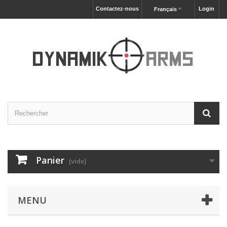
Contactez-nous
Login
Français
Panier
(vide)
MENU