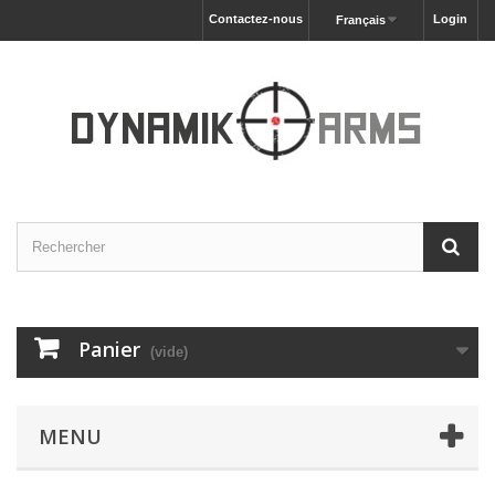
Contactez-nous
Login
Français
Panier
(vide)
MENU