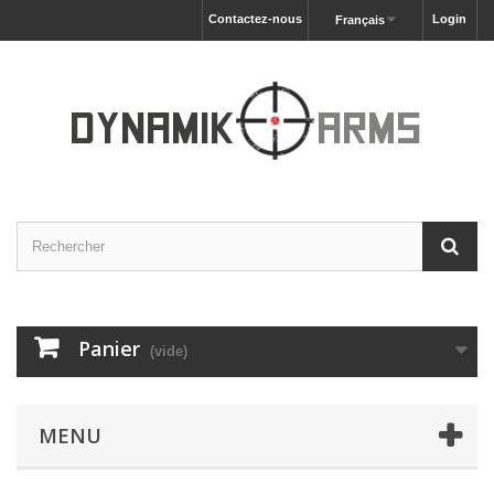
Contactez-nous
Login
Français
Panier
(vide)
MENU