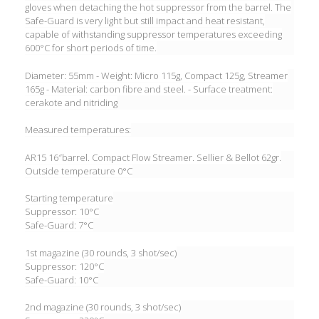
gloves when detaching the hot suppressor from the barrel.
The
Safe-Guard is very light but still impact and heat resistant,
capable of withstanding suppressor temperatures exceeding
600°C for short periods of time.
Diameter: 55mm -
Weight: Micro 115g, Compact 125g, Streamer
165g -
Material: carbon fibre and steel. -
Surface treatment:
cerakote and nitriding
Measured temperatures:
AR15 16″barrel. Compact Flow Streamer. Sellier & Bellot 62gr.
Outside temperature 0°C
Starting temperature
Suppressor: 10°C
Safe-Guard: 7°C
1st magazine (30 rounds, 3 shot/sec)
Suppressor: 120°C
Safe-Guard: 10°C
2nd magazine (30 rounds, 3 shot/sec)