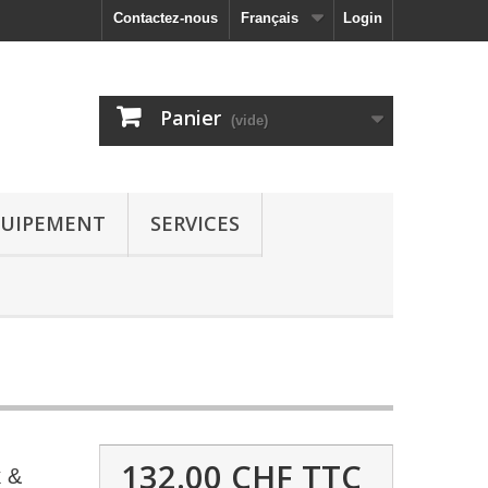
Contactez-nous
Français
Login
Panier
(vide)
UIPEMENT
SERVICES
132.00 CHF
TTC
k &