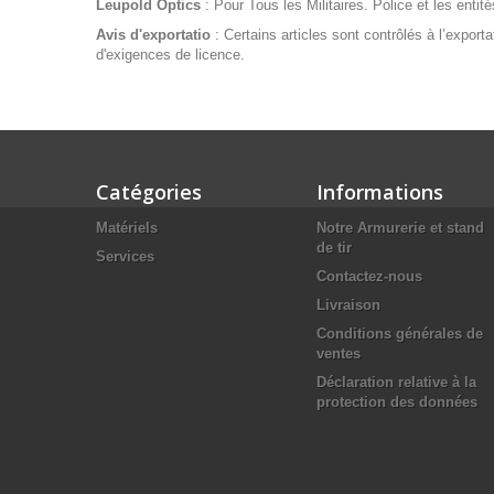
Leupold Optics
: Pour Tous les Militaires. Police et les enti
Avis d'exportatio
: Certains articles sont contrôlés à l’export
d'exigences de licence.
Catégories
Informations
Matériels
Notre Armurerie et stand
de tir
Services
Contactez-nous
Livraison
Conditions générales de
ventes
Déclaration relative à la
protection des données