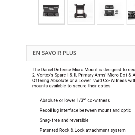
EN SAVOIR PLUS
The Daniel Defense Micro Mount is designed to secur
2, Vortex’s Sparc I & II, Primary Arms’ Micro Dot 
Offering Absolute or a Lower 1⁄3rd Co-Witness with 
mounts available to secure their optics.
rd
Absolute or lower 1/3
co-witness
Recoil lug interface between mount and optic
Snag-free and reversible
Patented Rock & Lock attachment system