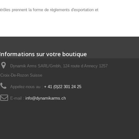
ontrôles prennent la forme de règlements d'exportation et
Informations sur votre boutique
Dynamik Arms SARL/Gmbh, 124 route d Annecy 1257
Croix-De-Rozon Suisse
Appelez-nous au :
+ 41 (0)22 301 24 25
E-mail :
info@dynamikarms.ch