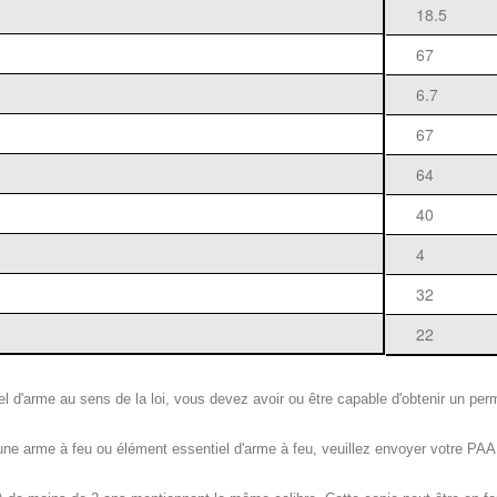
18.5
67
6.7
67
64
40
4
32
22
d'arme au sens de la loi, vous devez avoir ou être capable d'obtenir un permis
e arme à feu ou élément essentiel d'arme à feu, veuillez envoyer votre P