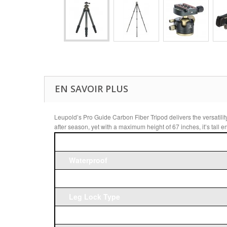
EN SAVOIR PLUS
Leupold’s Pro Guide Carbon Fiber Tripod delivers the versatilit
after season, yet with a maximum height of 67 inches, it’s tal
Material
Waterproof
Head Type
Leg Lock Type
Plate Compatibility