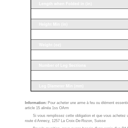
Length when Folded in (in)
Height Max (in)
Height Min (in)
Max Height With Center Column (in)
Weight (oz)
Load Capacity (lb)
Number of Leg Sections
Leg Diameter Max (mm)
Leg Diameter Min (mm)
Information:
Pour acheter une arme à feu ou élément essentiel 
article 15 alinéa 1ss OArm
Si vous remplissez cette obligation et que vous achetez un
route d Annecy, 1257 La Croix-De-Rozon, Suisse