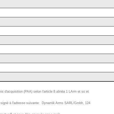
 d'acquisition (PAA) selon l'article 8 alinéa 1 LArm et ss et
AA signé à l'adresse suivante: Dynamik Arms SARL/Gmbh, 124