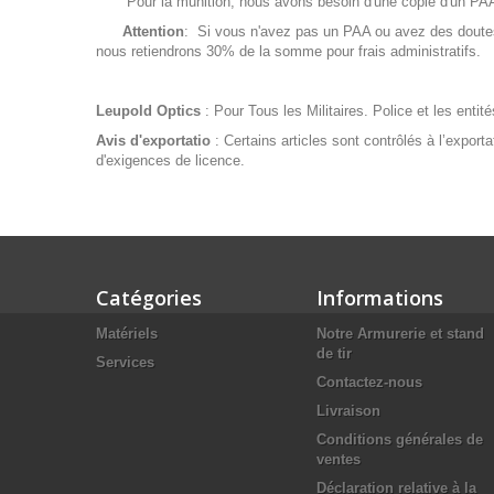
Pour la munition, nous avons besoin d'une copie d'un PAA de
Attention
: Si vous n'avez pas un PAA ou avez des doutes 
nous retiendrons 30% de la somme pour frais administratifs.
Leupold Optics
: Pour Tous les Militaires. Police et les enti
Avis d'exportatio
: Certains articles sont contrôlés à l’export
d'exigences de licence.
Catégories
Informations
Matériels
Notre Armurerie et stand
de tir
Services
Contactez-nous
Livraison
Conditions générales de
ventes
Déclaration relative à la