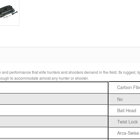
y and performance that elite hunters and shooters demand in the field. Its rugged, 
l enough to accommodate almost any hunter or shooter.
Carbon Fib
No
Ball Head
Twist Lock
Arca-Swiss