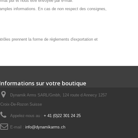
mat pdf et nous être envoyée par e-mail.
 amples informations. En cas de non respect des consignes,
ontrôles prennent la forme de règlements d'exportation et
Informations sur votre boutique
Dynamik Arms SARL/Gmbh, 124 route d Annecy 1257
Croix-De-Rozon Suisse
Appelez-nous au :
+ 41 (0)22 301 24 25
E-mail :
info@dynamikarms.ch