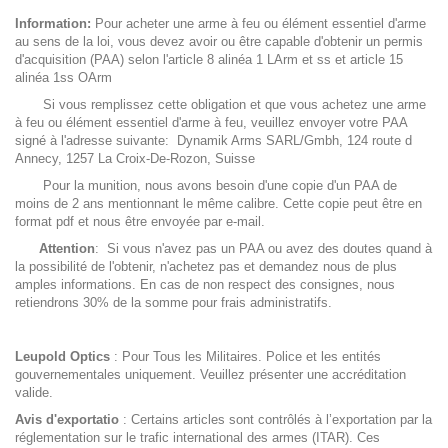
Information:
Pour acheter une arme à feu ou élément essentiel d'arme
au sens de la loi, vous devez avoir ou être capable d'obtenir un permis
d'acquisition (PAA) selon l'article 8 alinéa 1 LArm et ss et article 15
alinéa 1ss OArm
Si vous remplissez cette obligation et que vous achetez une arme
à feu ou élément essentiel d'arme à feu, veuillez envoyer votre PAA
signé à l'adresse suivante: Dynamik Arms SARL/Gmbh, 124 route d
Annecy, 1257 La Croix-De-Rozon, Suisse
Pour la munition, nous avons besoin d'une copie d'un PAA de
moins de 2 ans mentionnant le même calibre. Cette copie peut être en
format pdf et nous être envoyée par e-mail.
Attention
: Si vous n'avez pas un PAA ou avez des doutes quand à
la possibilité de l'obtenir, n'achetez pas et demandez nous de plus
amples informations. En cas de non respect des consignes, nous
retiendrons 30% de la somme pour frais administratifs.
Leupold Optics
: Pour Tous les Militaires. Police et les entités
gouvernementales uniquement. Veuillez présenter une accréditation
valide.
Avis d'exportatio
: Certains articles sont contrôlés à l’exportation par la
réglementation sur le trafic international des armes (ITAR). Ces