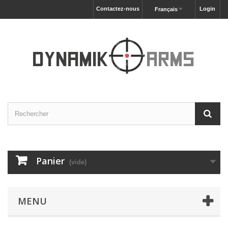
Contactez-nous
Login
Français
Panier
(vide)
MENU