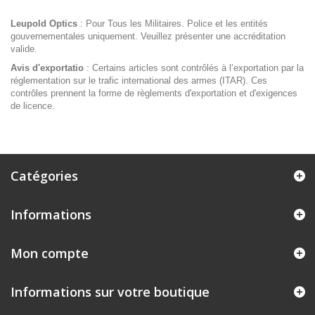
Leupold Optics
: Pour Tous les Militaires. Police et les entités
gouvernementales uniquement. Veuillez présenter une accréditation
valide.
Avis d'exportatio
: Certains articles sont contrôlés à l’exportation par la
réglementation sur le trafic international des armes (ITAR). Ces
contrôles prennent la forme de règlements d'exportation et d'exigences
de licence.
Catégories
Informations
Mon compte
Informations sur votre boutique