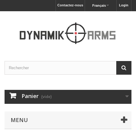
Contactez-nous
Login
Français
Panier
(vide)
MENU