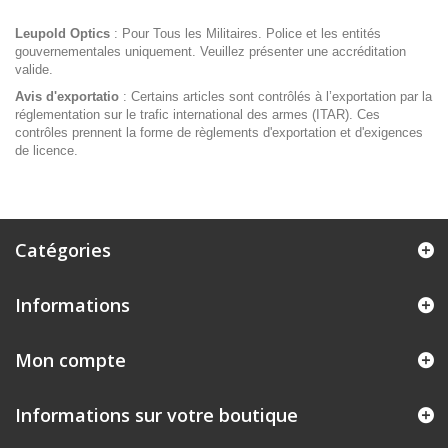
Leupold Optics
: Pour Tous les Militaires. Police et les entités
gouvernementales uniquement. Veuillez présenter une accréditation
valide.
Avis d'exportatio
: Certains articles sont contrôlés à l’exportation par la
réglementation sur le trafic international des armes (ITAR). Ces
contrôles prennent la forme de règlements d'exportation et d'exigences
de licence.
Catégories
Informations
Mon compte
Informations sur votre boutique