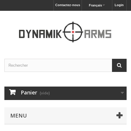
Contactez-nous
Login
Français
Panier
(vide)
MENU