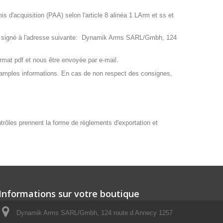
 d'acquisition (PAA) selon l'article 8 alinéa 1 LArm et ss et
AA signé à l'adresse suivante: Dynamik Arms SARL/Gmbh, 124
mat pdf et nous être envoyée par e-mail.
 amples informations. En cas de non respect des consignes,
ontrôles prennent la forme de règlements d'exportation et
Informations sur votre boutique
Dynamik Arms SARL/Gmbh, 124 route d Annecy 1257