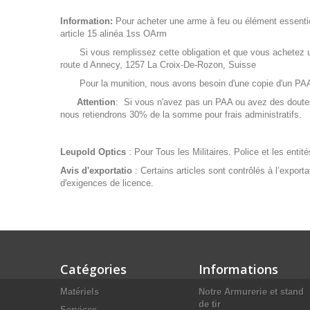
Information:
Pour acheter une arme à feu ou élément essentiel 
article 15 alinéa 1ss OArm
Si vous remplissez cette obligation et que vous achetez un
route d Annecy, 1257 La Croix-De-Rozon, Suisse
Pour la munition, nous avons besoin d'une copie d'un PAA de
Attention
: Si vous n'avez pas un PAA ou avez des doutes 
nous retiendrons 30% de la somme pour frais administratifs.
Leupold Optics
: Pour Tous les Militaires. Police et les enti
Avis d'exportatio
: Certains articles sont contrôlés à l’export
d'exigences de licence.
Catégories
Informations
Matériels
Notre Armurerie et stand
de tir
Services