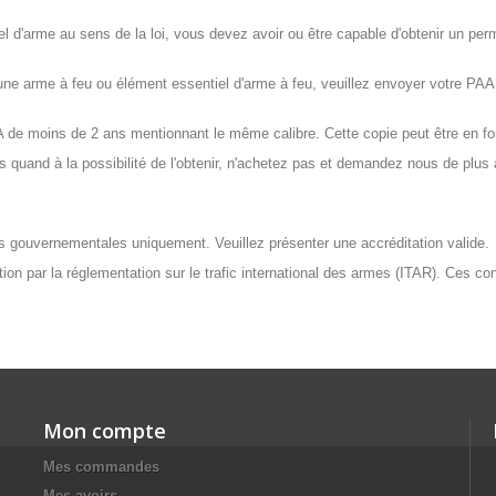
d'arme au sens de la loi, vous devez avoir ou être capable d'obtenir un permis
e arme à feu ou élément essentiel d'arme à feu, veuillez envoyer votre P
 moins de 2 ans mentionnant le même calibre. Cette copie peut être en for
quand à la possibilité de l'obtenir, n'achetez pas et demandez nous de plus
tés gouvernementales uniquement. Veuillez présenter une accréditation valide.
ation par la réglementation sur le trafic international des armes (ITAR). Ces c
Mon compte
Mes commandes
Mes avoirs