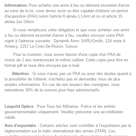
Information:
Pour acheter une arme à feu ou élément essentiel d'arme
au sens de la loi, vous devez avoir ou être capable d'obtenir un permis
d'acquisition (PAA) selon l'article 8 alinéa 1 LArm et ss et article 15
alinéa 1ss OArm
Si vous remplissez cette obligation et que vous achetez une arme
à feu ou élément essentiel d'arme à feu, veuillez envoyer votre PAA
signé à l'adresse suivante: Dynamik Arms SARL/Gmbh, 124 route d
Annecy, 1257 La Croix-De-Rozon, Suisse
Pour la munition, nous avons besoin d'une copie d'un PAA de
moins de 2 ans mentionnant le même calibre. Cette copie peut être en
format pdf et nous être envoyée par e-mail.
Attention
: Si vous n'avez pas un PAA ou avez des doutes quand à
la possibilité de l'obtenir, n'achetez pas et demandez nous de plus
amples informations. En cas de non respect des consignes, nous
retiendrons 30% de la somme pour frais administratifs.
Leupold Optics
: Pour Tous les Militaires. Police et les entités
gouvernementales uniquement. Veuillez présenter une accréditation
valide.
Avis d'exportatio
: Certains articles sont contrôlés à l’exportation par la
réglementation sur le trafic international des armes (ITAR). Ces