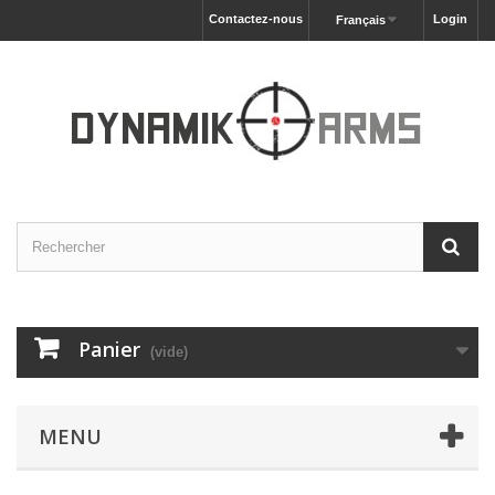
Contactez-nous
Login
Français
Panier
(vide)
MENU