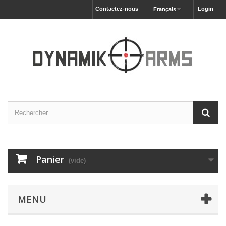
Contactez-nous
Login
Français
Panier
(vide)
MENU