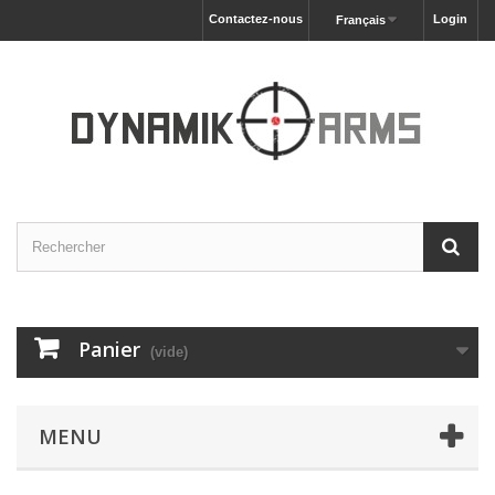
Contactez-nous
Login
Français
Panier
(vide)
MENU