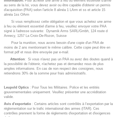
Information:
Pour acheter une arme à feu ou élément essentiel d'arme
au sens de la loi, vous devez avoir ou être capable d'obtenir un permis
d'acquisition (PAA) selon l'article 8 alinéa 1 LArm et ss et article 15
alinéa 1ss OArm
Si vous remplissez cette obligation et que vous achetez une arme
à feu ou élément essentiel d'arme à feu, veuillez envoyer votre PAA
signé à l'adresse suivante: Dynamik Arms SARL/Gmbh, 124 route d
Annecy, 1257 La Croix-De-Rozon, Suisse
Pour la munition, nous avons besoin d'une copie d'un PAA de
moins de 2 ans mentionnant le même calibre. Cette copie peut être en
format pdf et nous être envoyée par e-mail.
Attention
: Si vous n'avez pas un PAA ou avez des doutes quand à
la possibilité de l'obtenir, n'achetez pas et demandez nous de plus
amples informations. En cas de non respect des consignes, nous
retiendrons 30% de la somme pour frais administratifs.
Leupold Optics
: Pour Tous les Militaires. Police et les entités
gouvernementales uniquement. Veuillez présenter une accréditation
valide.
Avis d'exportatio
: Certains articles sont contrôlés à l’exportation par la
réglementation sur le trafic international des armes (ITAR). Ces
contrôles prennent la forme de règlements d'exportation et d'exigences