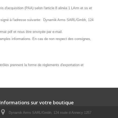
 d'acquisition (PAA) selon l'article 8 alinéa 1 LArm et ss et
AA signé à l'adresse suivante: Dynamik Arms SARL/Gmbh, 124
mat pdf et nous être envoyée par e-mail.
 amples informations. En cas de non respect des consignes,
ontrôles prennent la forme de règlements d'exportation et
Informations sur votre boutique
Dynamik Arms SARL/Gmbh, 124 route d Annecy 1257