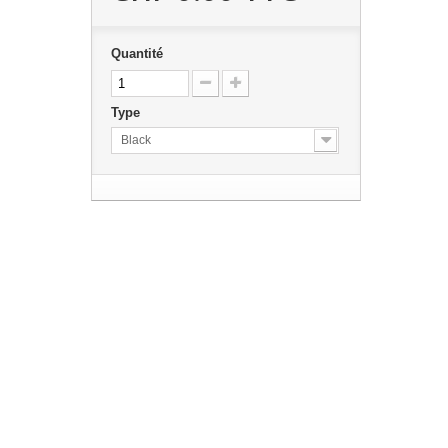
Quantité
Type
Black