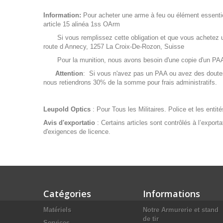
Information:
Pour acheter une arme à feu ou élément essentiel 
article 15 alinéa 1ss OArm
Si vous remplissez cette obligation et que vous achetez un
route d Annecy, 1257 La Croix-De-Rozon, Suisse
Pour la munition, nous avons besoin d'une copie d'un PAA de
Attention
: Si vous n'avez pas un PAA ou avez des doutes 
nous retiendrons 30% de la somme pour frais administratifs.
Leupold Optics
: Pour Tous les Militaires. Police et les enti
Avis d'exportatio
: Certains articles sont contrôlés à l’export
d'exigences de licence.
Catégories
Informations
Matériels
Notre Armurerie et stand
de tir
Services