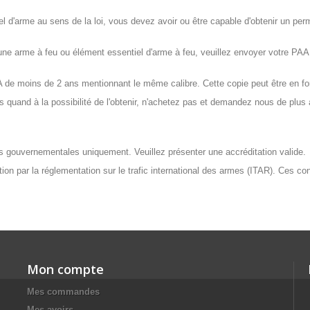
d'arme au sens de la loi, vous devez avoir ou être capable d'obtenir un permis
e arme à feu ou élément essentiel d'arme à feu, veuillez envoyer votre P
 moins de 2 ans mentionnant le même calibre. Cette copie peut être en for
quand à la possibilité de l'obtenir, n'achetez pas et demandez nous de plus
tés gouvernementales uniquement. Veuillez présenter une accréditation valide.
ation par la réglementation sur le trafic international des armes (ITAR). Ces c
Mon compte
Mes commandes
Mes avoirs