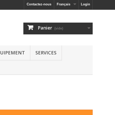
Contactez-nous
Français
Login
Panier
(vide)
UIPEMENT
SERVICES