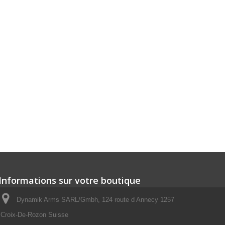
Informations sur votre boutique
Dynamik Arms SARL/Gmbh, 124 route d Annecy 1257
Croix-De-Rozon Suisse