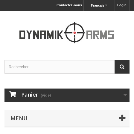
Contactez-nous
Login
Français
Panier
(vide)
MENU