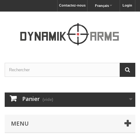
Contactez-nous
Login
Français
Panier
(vide)
MENU