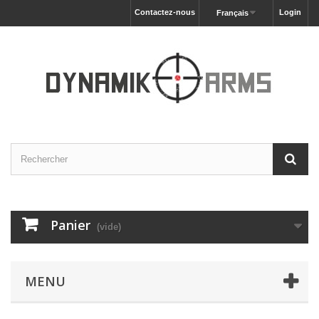
Contactez-nous
Login
Français
Panier
(vide)
MENU