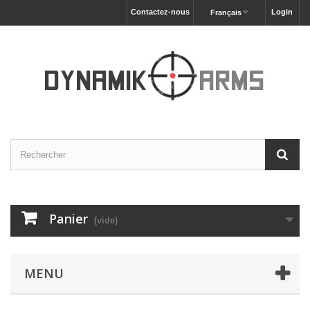
Contactez-nous
Login
Français
Panier
(vide)
MENU